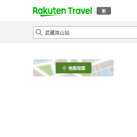
新
t
o
p
P
a
g
e
地图视图
_
s
e
a
r
c
h