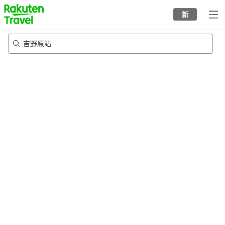
to
新
top
page
吉野原站
21/8/2026
-
22/8/2026
每间
2
人
•
1
个房间