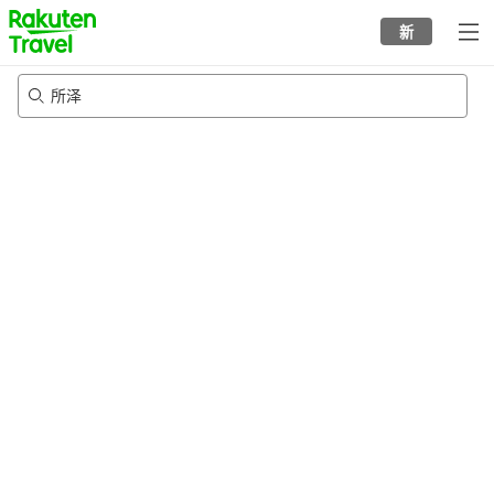
to
新
top
page
所泽
22/8/2026
-
23/8/2026
每间
2
人
•
1
个房间