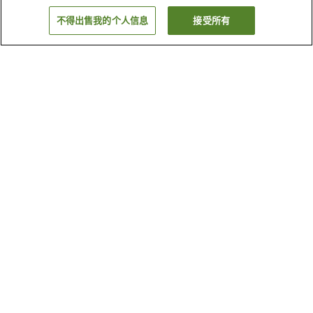
不得出售我的个人信息
接受所有
返回
4
家住宿
为何显示这些结果？