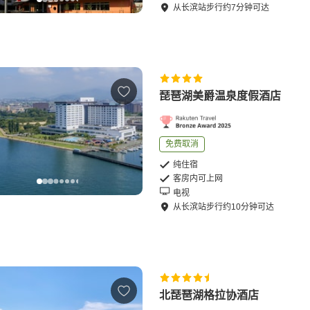
从
长滨站
步行
约
7
分钟可达
琵琶湖美爵温泉度假酒店
免费取消
纯住宿
客房内可上网
电视
从
长滨站
步行
约
10
分钟可达
北琵琶湖格拉协酒店