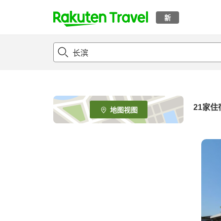
新
t
o
p
P
a
g
e
21
家住
地图视图
_
s
e
a
r
c
h