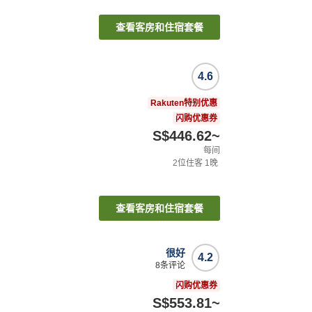
查看客房和住宿套餐
4.6
Rakuten特别优惠
闪购优惠券
S$446.62
~
每间
2
位住客
1
晚
查看客房和住宿套餐
很好
4.2
8
条评论
闪购优惠券
S$553.81
~