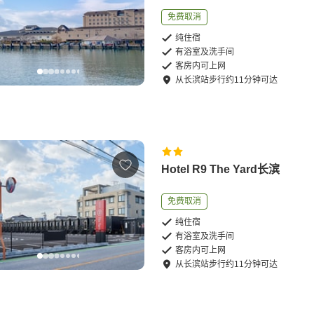
免费取消
纯住宿
有浴室及洗手间
客房内可上网
从
长滨站
步行
约
11
分钟可达
Hotel R9 The Yard长滨
免费取消
纯住宿
有浴室及洗手间
客房内可上网
从
长滨站
步行
约
11
分钟可达