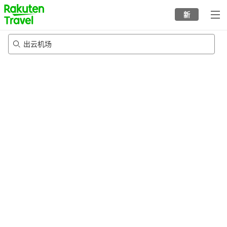
to
新
top
page
出云机场
22/8/2026
-
23/8/2026
每间
2
人
•
1
个房间