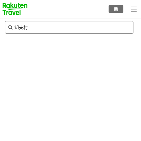
to
新
top
page
知夫村
21/8/2026
-
22/8/2026
每间
2
人
•
1
个房间