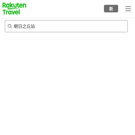
to
新
top
page
朝日之丘站
21/8/2026
-
22/8/2026
每间
2
人
•
1
个房间