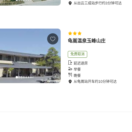
从
出云三成站
步行
约
3
分钟可达
龟嵩温泉玉峰山庄
免费取消
延迟退房
早餐
晚餐
从
龟嵩站
开车
约
10
分钟可达