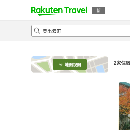
新
t
o
p
P
a
g
e
2
家住
地图视图
_
s
e
a
r
c
h