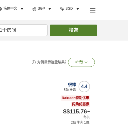
简体中文
SGP
SGD
1
个房间
搜索
推荐
为何显示这些结果？
很棒
4.4
8
条评论
Rakuten特别优惠
闪购优惠券
S$115.76
~
每间
2
位住客
1
晚