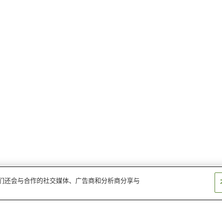
。我们还会与合作的社交媒体、广告商和分析商分享与
三井野原站
龟嵩站
出云横田站