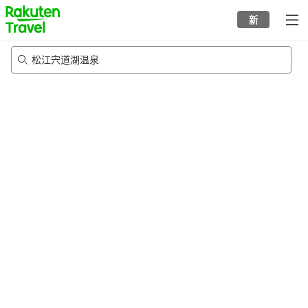
to
新
top
page
松江宍道湖温泉
20/8/2026
-
21/8/2026
每间
2
人
•
1
个房间