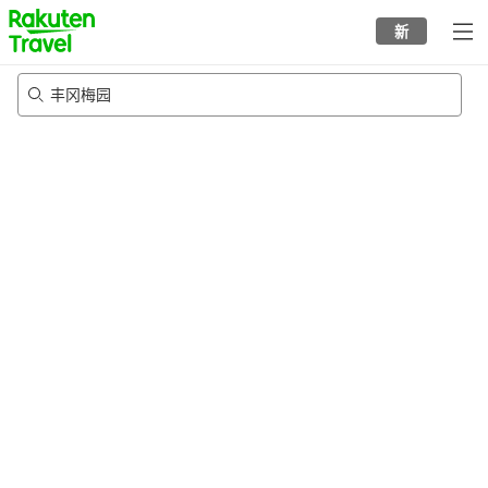
to
新
top
page
丰冈梅园
23/8/2026
-
24/8/2026
每间
2
人
•
1
个房间