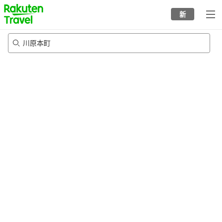
to
新
top
page
川原本町
22/8/2026
-
23/8/2026
每间
2
人
•
1
个房间