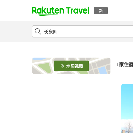
新
t
o
p
P
a
g
e
1家住
地图视图
_
s
e
a
r
c
h