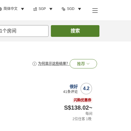
简体中文
SGP
SGD
1
个房间
搜索
推荐
为何显示这些结果？
很好
4.2
41
条评论
闪购优惠券
S$138.02
~
每间
2
位住客
1
晚