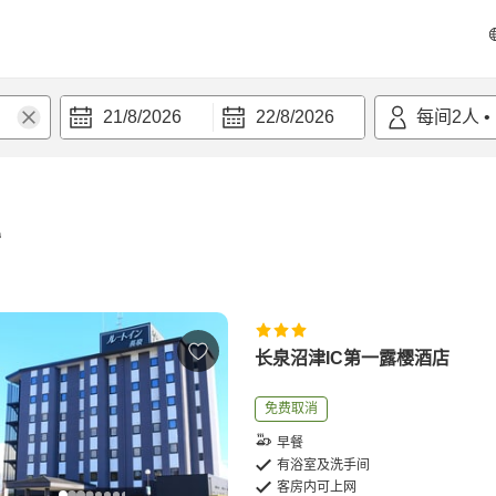
21/8/2026
22/8/2026
每间
2
人
•
宿
长泉沼津IC第一露樱酒店
免费取消
早餐
有浴室及洗手间
客房内可上网