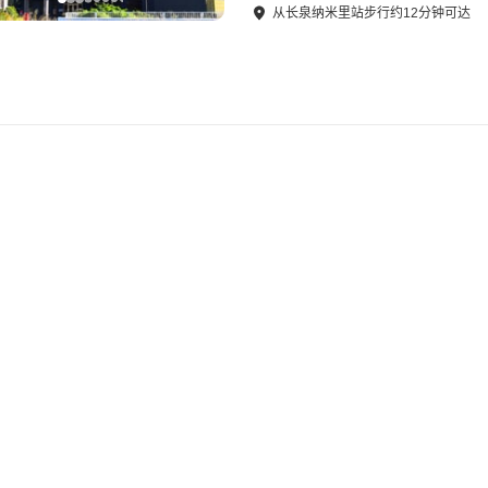
从
长泉纳米里站
步行
约
12
分钟可达