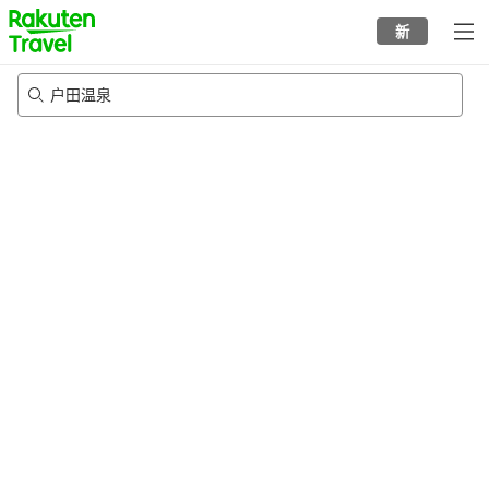
to
新
top
page
户田温泉
21/8/2026
-
22/8/2026
每间
2
人
•
1
个房间