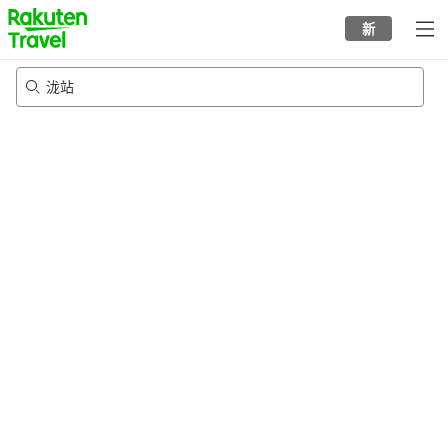
to
新
top
page
泷站
24/8/2026
-
25/8/2026
每间
2
人
•
1
个房间