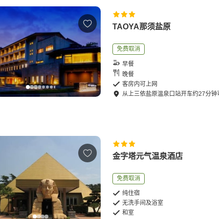
TAOYA那须盐原
免费取消
早餐
晚餐
客房内可上网
从
上三依盐原温泉口站
开车
约
27
分钟
金字塔元气温泉酒店
免费取消
纯住宿
无洗手间及浴室
和室