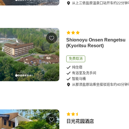
从
上三依盐原温泉口站
开车
约
22
分钟
Shionoyu Onsen Rengetsu
(Kyoritsu Resort)
免费取消
纯住宿
有浴室及洗手间
智能马桶
从
那须盐原站
乘坐接驳班车
约
40
分钟
日光花园酒店