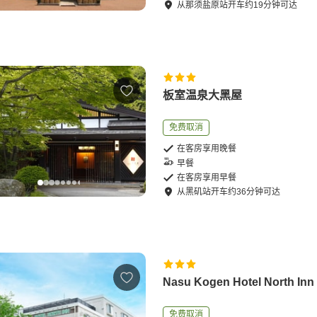
从
那须盐原站
开车
约
19
分钟可达
板室温泉大黑屋
免费取消
在客房享用晚餐
早餐
在客房享用早餐
从
黑矶站
开车
约
36
分钟可达
Nasu Kogen Hotel North Inn
免费取消