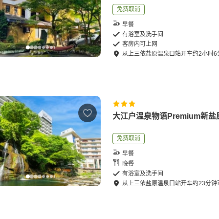
免费取消
早餐
有浴室及洗手间
客房内可上网
从
上三依盐原温泉口站
开车
约
2
小时
6
大江户温泉物语Premium新
免费取消
早餐
晚餐
有浴室及洗手间
从
上三依盐原温泉口站
开车
约
23
分钟