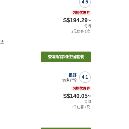
4.5
闪购优惠券
S$194.29
~
每间
2
位住客
1
晚
可达
查看客房和住宿套餐
很好
4.1
39
条评论
闪购优惠券
S$140.05
~
每间
2
位住客
1
晚