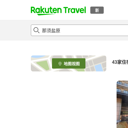
新
t
o
p
P
a
g
e
43
家住
地图视图
_
s
e
a
r
c
h