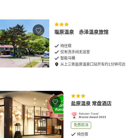
塩原温泉 赤泽温泉旅馆
纯住宿
仅有洗手间无浴室
智能马桶
从
上三依盐原温泉口站
开车
约
1
分钟可达
盐原温泉 常盘酒店
免费取消
纯住宿