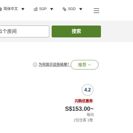
简体中文
SGP
SGD
1
个房间
搜索
推荐
为何显示这些结果？
4.2
闪购优惠券
S$153.00
~
每间
2
位住客
1
晚