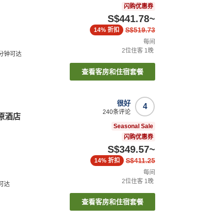
闪购优惠券
S$441.78
~
S$519.73
14%
折扣
每间
2
位住客
1
晚
分钟可达
查看客房和住宿套餐
很好
4
240
条评论
盐原酒店
Seasonal Sale
闪购优惠券
S$349.57
~
S$411.25
14%
折扣
每间
2
位住客
1
晚
可达
查看客房和住宿套餐