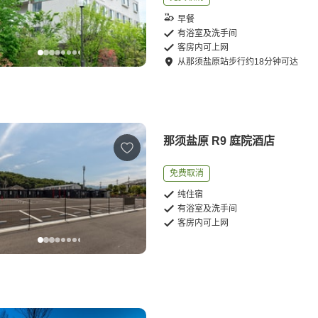
早餐
有浴室及洗手间
客房内可上网
从
那须盐原站
步行
约
18
分钟可达
那须盐原 R9 庭院酒店
免费取消
纯住宿
有浴室及洗手间
客房内可上网