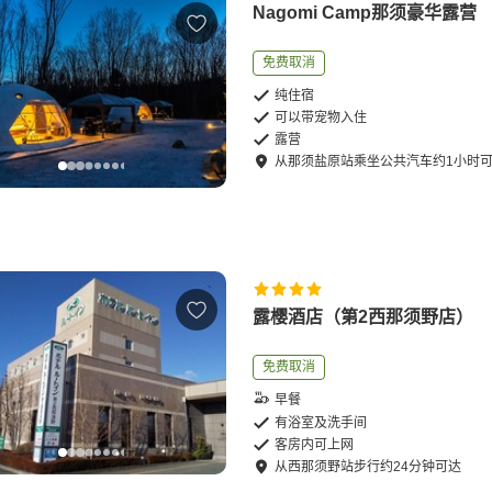
Nagomi Camp那须豪华露营
免费取消
纯住宿
可以带宠物入住
露营
从
那须盐原站
乘坐公共汽车
约
1
小时
露樱酒店（第2西那须野店）
免费取消
早餐
有浴室及洗手间
客房内可上网
从
西那须野站
步行
约
24
分钟可达