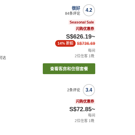
很好
4.2
84
条评论
Seasonal Sale
闪购优惠券
S$626.19
~
S$736.69
14%
折扣
每间
2
位住客
1
晚
可达
查看客房和住宿套餐
3.4
2
条评论
闪购优惠券
S$72.85
~
每间
2
位住客
1
晚