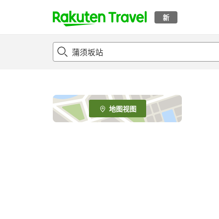
新
t
o
p
P
a
g
e
地图视图
_
s
e
a
r
c
h