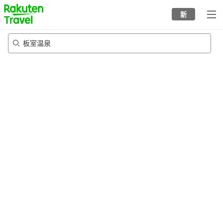
to
新
top
page
板室温泉
22/8/2026
-
23/8/2026
每间
2
人
•
1
个房间