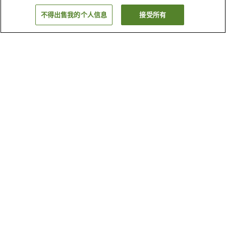
不得出售我的个人信息
接受所有
返回
3
家住宿
为何显示这些结果？