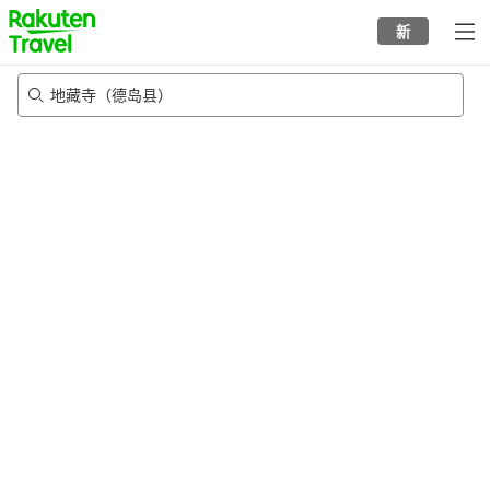
to
新
top
page
地藏寺（德岛县）
21/8/2026
-
22/8/2026
每间
2
人
•
1
个房间