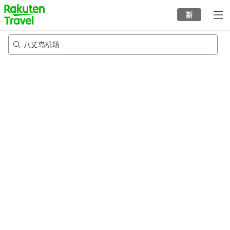
to
新
top
page
八丈岛机场
20/8/2026
-
21/8/2026
每间
2
人
•
1
个房间