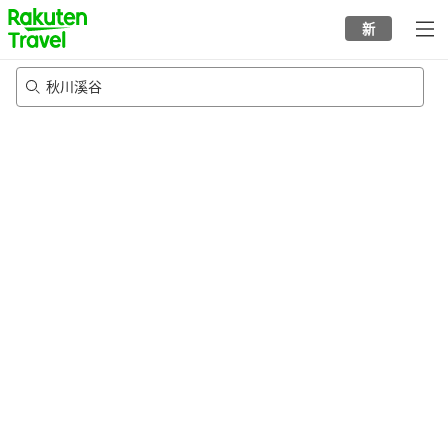
to
新
top
page
秋川溪谷
20/8/2026
-
21/8/2026
每间
2
人
•
1
个房间