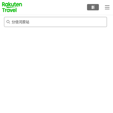
to
新
top
page
分倍河原站
21/8/2026
-
22/8/2026
每间
2
人
•
1
个房间