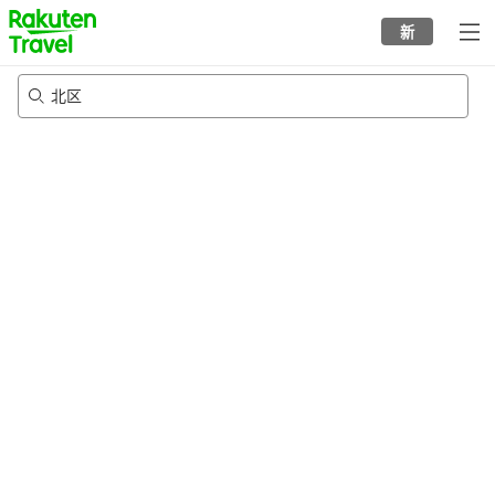
to
新
top
page
北区
21/8/2026
-
22/8/2026
每间
2
人
•
1
个房间