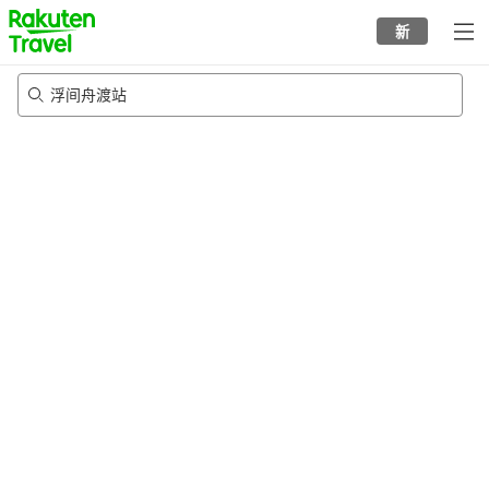
to
新
top
page
浮间舟渡站
21/8/2026
-
22/8/2026
每间
2
人
•
1
个房间