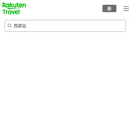
to
新
top
page
西原站
20/8/2026
-
21/8/2026
每间
2
人
•
1
个房间