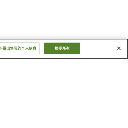
不得出售我的个人信息
接受所有
东十条站
浮间舟渡站
显示更多