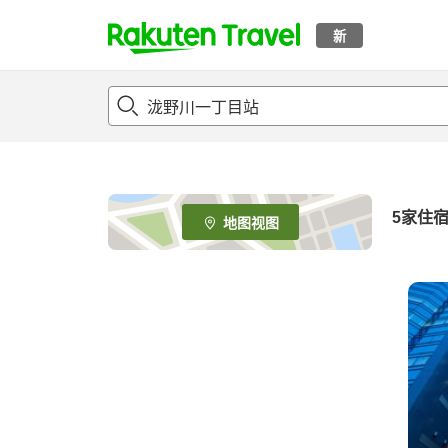
新
t
o
p
P
a
g
e
5
家住
地图视图
_
s
e
a
r
c
h