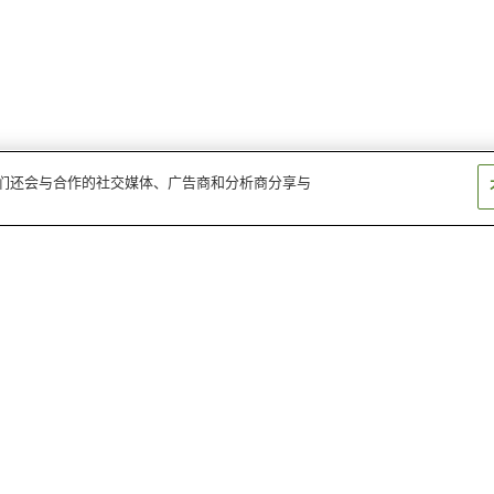
。我们还会与合作的社交媒体、广告商和分析商分享与
梶原站
西原四丁目站
十条站
泷野川一丁目站
尾久站
西原站