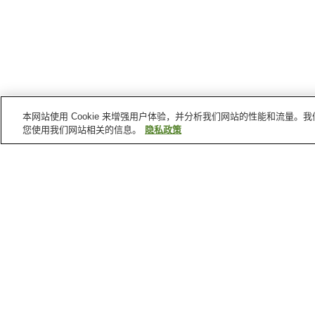
本网站使用 Cookie 来增强用户体验，并分析我们网站的性能和流量
您使用我们网站相关的信息。
隐私政策
北区
的车站
田端站
王子神谷站
飞鸟山站
王子站前站
北区
的景点
纸币与邮票的博物馆
旧古河庭园