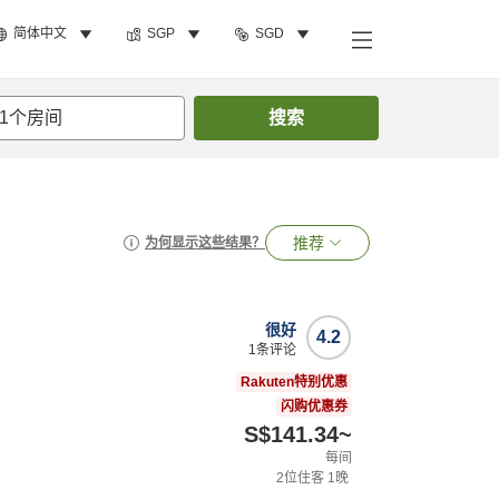
简体中文
SGP
SGD
1
个房间
搜索
推荐
为何显示这些结果？
很好
4.2
1
条评论
Rakuten特别优惠
闪购优惠券
S$141.34
~
每间
2
位住客
1
晚