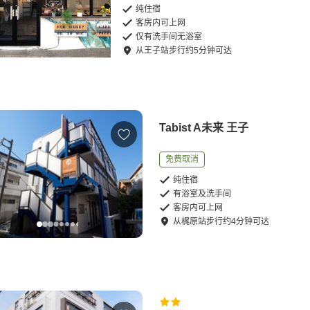
纯住宿
客房内可上网
仅有洗手间无浴室
从
王子站
步行
约
5
分钟可达
Tabist A未来 王子
免费取消
纯住宿
有浴室及洗手间
客房内可上网
从
梶原站
步行
约
4
分钟可达