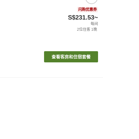
闪购优惠券
S$231.53
~
每间
2
位住客
1
晚
查看客房和住宿套餐