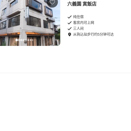
六義園 寅飯店
纯住宿
客房内可上网
三人间
从
驹込站
步行
约
5
分钟可达