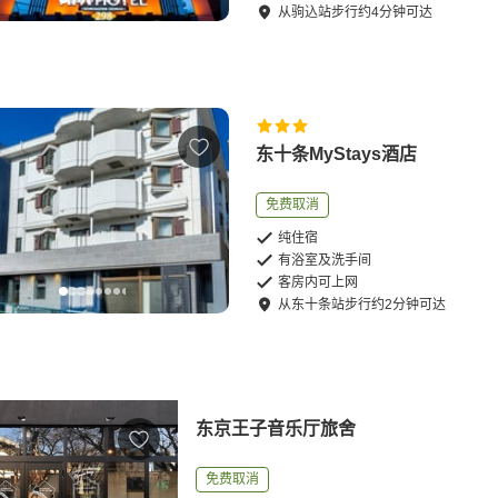
从
驹込站
步行
约
4
分钟可达
东十条MyStays酒店
免费取消
纯住宿
有浴室及洗手间
客房内可上网
从
东十条站
步行
约
2
分钟可达
东京王子音乐厅旅舍
免费取消