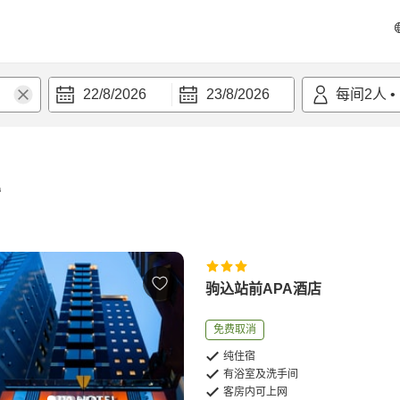
22/8/2026
23/8/2026
每间
2
人
•
宿
驹込站前APA酒店
免费取消
纯住宿
有浴室及洗手间
客房内可上网