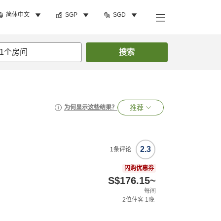
简体中文
SGP
SGD
1
个房间
搜索
推荐
为何显示这些结果？
2.3
1
条评论
闪购优惠券
S$176.15
~
每间
2
位住客
1
晚