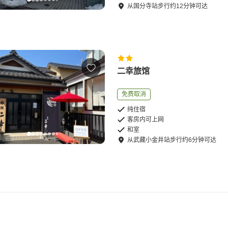
从
国分寺站
步行
约
12
分钟可达
二幸旅馆
免费取消
纯住宿
客房内可上网
和室
从
武藏小金井站
步行
约
6
分钟可达