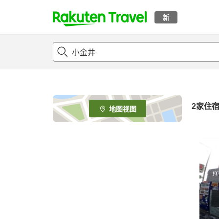
新
t
o
p
P
a
g
e
2
家住
地图视图
_
s
e
a
r
c
h