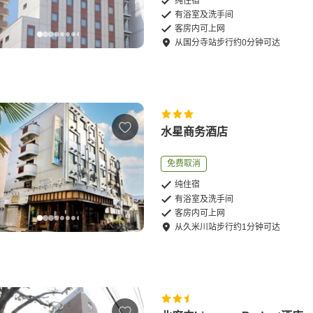
纯住宿
有浴室及洗手间
客房内可上网
从
国分寺站
步行
约
0
分钟可达
水星商务酒店
免费取消
纯住宿
有浴室及洗手间
客房内可上网
从
久米川站
步行
约
1
分钟可达