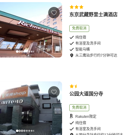
东京武藏野里士满酒店
免费取消
纯住宿
有浴室及洗手间
智能马桶
从
三鹰站
步行
约
7
分钟可达
公园大道国分寺
免费取消
Rakuten限定
纯住宿
有浴室及洗手间
从
国分寺站
步行
约
12
分钟可达