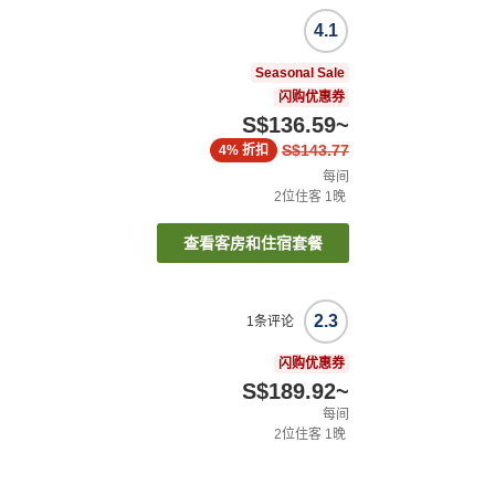
4.1
Seasonal Sale
闪购优惠券
S$136.59
~
S$143.77
4%
折扣
每间
2
位住客
1
晚
查看客房和住宿套餐
2.3
1
条评论
闪购优惠券
S$189.92
~
每间
2
位住客
1
晚