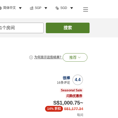
简体中文
SGP
SGD
1
个房间
搜索
推荐
为何显示这些结果？
很棒
4.4
16
条评论
Seasonal Sale
闪购优惠券
S$1,000.75
~
S$1,177.34
14%
折扣
每间