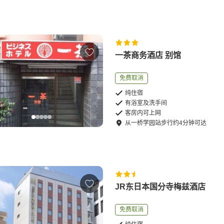
一茶商务酒店 别馆
免费取消
纯住宿
有浴室及洗手间
客房内可上网
从
一桥学园站
步行
约
4
分钟可达
JR东日本国分寺梅兹酒店
免费取消