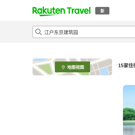
新
t
o
p
P
a
g
e
15
家住
地图视图
_
s
e
a
r
c
h