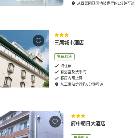
从
西武园游园地站
步行
约
1
分钟可达
三鹰城市酒店
免费取消
纯住宿
有浴室及洗手间
客房内可上网
从
三鹰站
步行
约
6
分钟可达
府中朝日大酒店
免费取消