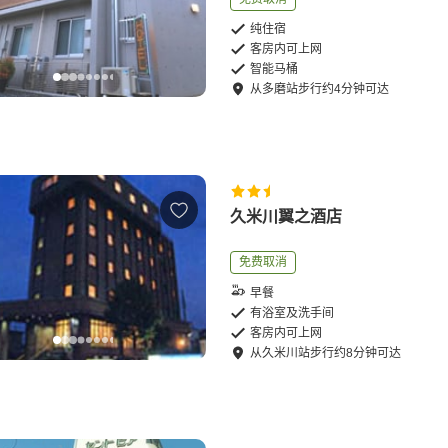
纯住宿
客房内可上网
智能马桶
从
多磨站
步行
约
4
分钟可达
久米川翼之酒店
免费取消
早餐
有浴室及洗手间
客房内可上网
从
久米川站
步行
约
8
分钟可达