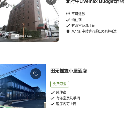
北府中Livemax Budget酒店
不可退款
纯住宿
有浴室及洗手间
从
北府中站
步行
约
10
分钟可达
田无摇篮小屋酒店
免费取消
纯住宿
有浴室及洗手间
客房内可上网