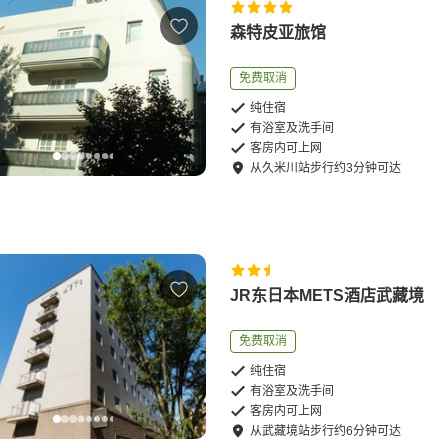
森特皮亚旅馆
免费取消
纯住宿
有浴室及洗手间
客房内可上网
从
久米川站
步行
约
3
分钟可达
JR东日本METS酒店武藏境
免费取消
纯住宿
有浴室及洗手间
客房内可上网
从
武藏境站
步行
约
6
分钟可达