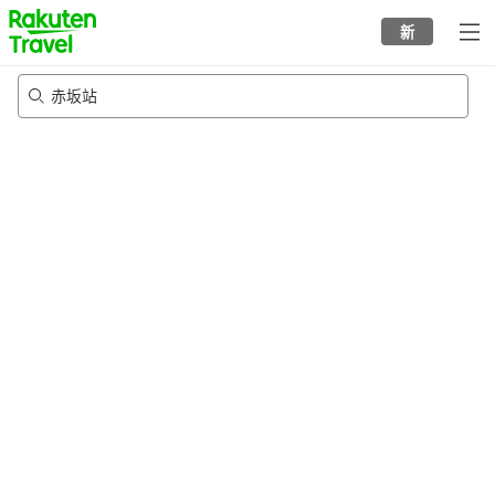
to
新
top
page
赤坂站
20/8/2026
-
21/8/2026
每间
2
人
•
1
个房间