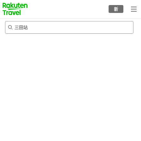
to
新
top
page
三田站
21/8/2026
-
22/8/2026
每间
2
人
•
1
个房间