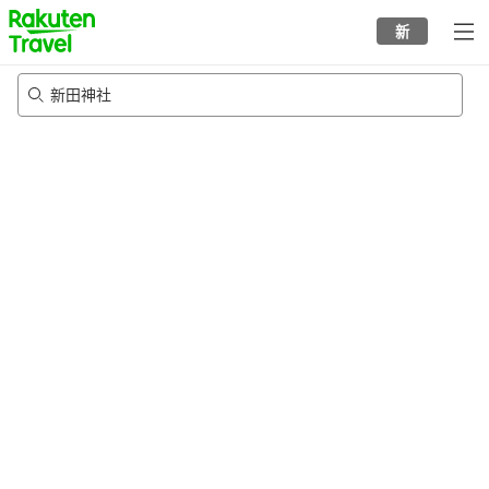
to
新
top
page
新田神社
21/8/2026
-
22/8/2026
每间
2
人
•
1
个房间