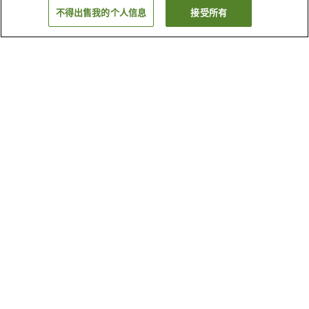
不得出售我的个人信息
接受所有
返回
81
家住宿
为何显示这些结果？