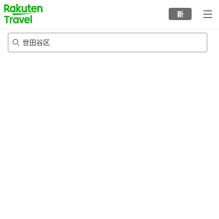
to
新
top
page
世田谷区
20/8/2026
-
21/8/2026
每间
2
人
•
1
个房间