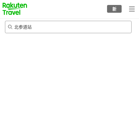
to
新
top
page
北参道站
23/8/2026
-
24/8/2026
每间
2
人
•
1
个房间