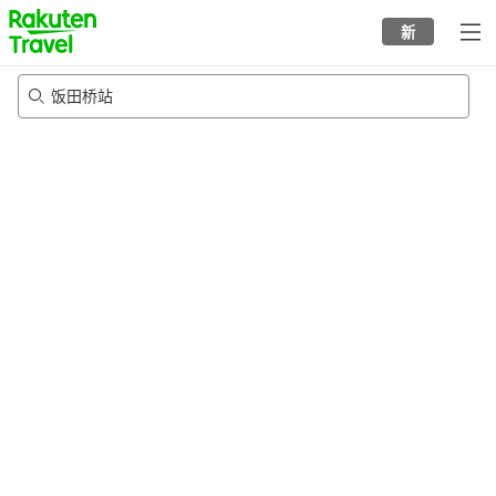
to
新
top
page
饭田桥站
20/8/2026
-
21/8/2026
每间
2
人
•
1
个房间