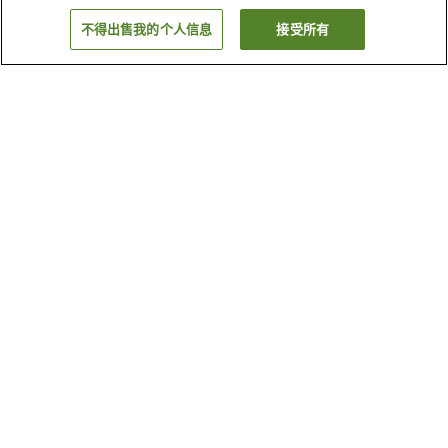
不得出售我的个人信息
接受所有
返回
25
家住宿
为何显示这些结果？