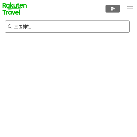
to
新
top
page
三围神社
21/8/2026
-
22/8/2026
每间
2
人
•
1
个房间