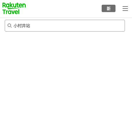
to
新
top
page
小村井站
20/8/2026
-
21/8/2026
每间
2
人
•
1
个房间