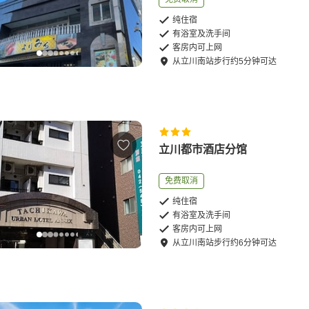
纯住宿
有浴室及洗手间
客房内可上网
从
立川南站
步行
约
5
分钟可达
立川都市酒店分馆
免费取消
纯住宿
有浴室及洗手间
客房内可上网
从
立川南站
步行
约
6
分钟可达