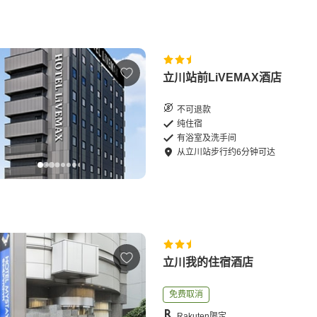
立川站前LiVEMAX酒店
不可退款
纯住宿
有浴室及洗手间
从
立川站
步行
约
6
分钟可达
立川我的住宿酒店
免费取消
Rakuten限定