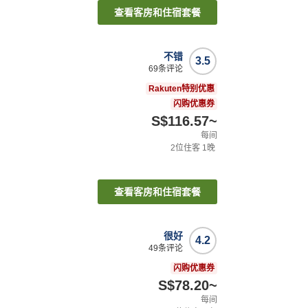
查看客房和住宿套餐
不错
3.5
69
条评论
Rakuten特别优惠
闪购优惠券
S$116.57
~
每间
2
位住客
1
晚
查看客房和住宿套餐
很好
4.2
49
条评论
闪购优惠券
S$78.20
~
每间