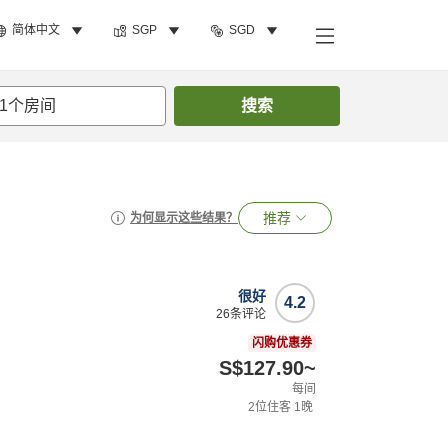
简体中文
SGP
SGD
1
个房间
搜索
推荐
为何显示这些结果？
很好
4.2
26
条评论
闪购优惠券
S$127.90
~
每间
2
位住客
1
晚