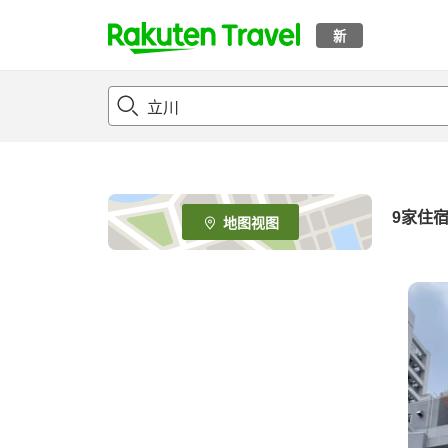
新
t
o
p
P
a
g
e
9
家住
地图视图
_
s
e
a
r
c
h