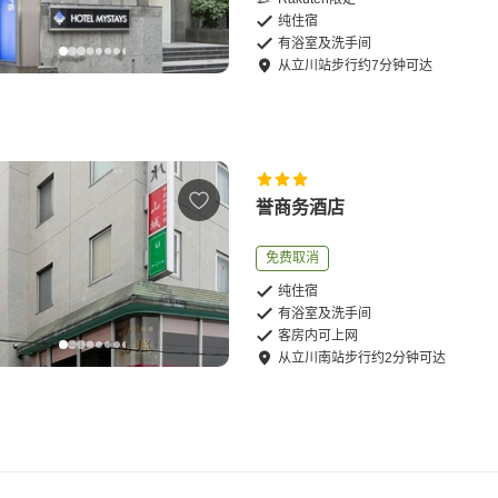
纯住宿
有浴室及洗手间
从
立川站
步行
约
7
分钟可达
誉商务酒店
免费取消
纯住宿
有浴室及洗手间
客房内可上网
从
立川南站
步行
约
2
分钟可达