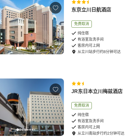
东京立川日航酒店
免费取消
纯住宿
有浴室及洗手间
客房内可上网
从
立川站
步行
约
8
分钟可达
JR东日本立川梅兹酒店
免费取消
纯住宿
有浴室及洗手间
客房内可上网
从
立川南站
步行
约
2
分钟可达