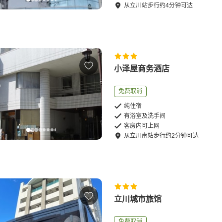
从
立川站
步行
约
4
分钟可达
小泽屋商务酒店
免费取消
纯住宿
有浴室及洗手间
客房内可上网
从
立川南站
步行
约
2
分钟可达
立川城市旅馆
免费取消