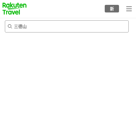
to
新
top
page
三德山
23/8/2026
-
24/8/2026
每间
2
人
•
1
个房间