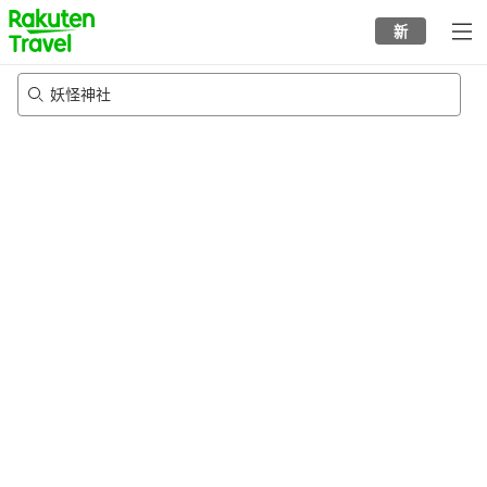
to
新
top
page
妖怪神社
23/8/2026
-
24/8/2026
每间
2
人
•
1
个房间