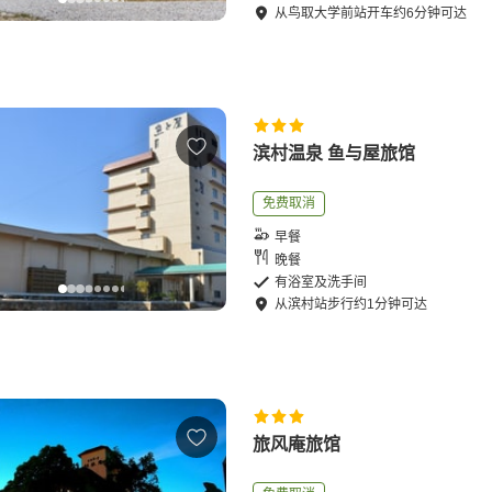
从
鸟取大学前站
开车
约
6
分钟可达
滨村温泉 鱼与屋旅馆
免费取消
早餐
晚餐
有浴室及洗手间
从
滨村站
步行
约
1
分钟可达
旅风庵旅馆