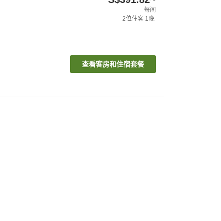
每间
2
位住客
1
晚
查看客房和住宿套餐