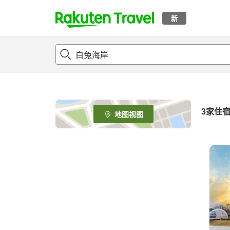
新
t
o
p
P
a
g
e
3
家住
地图视图
_
s
e
a
r
c
h