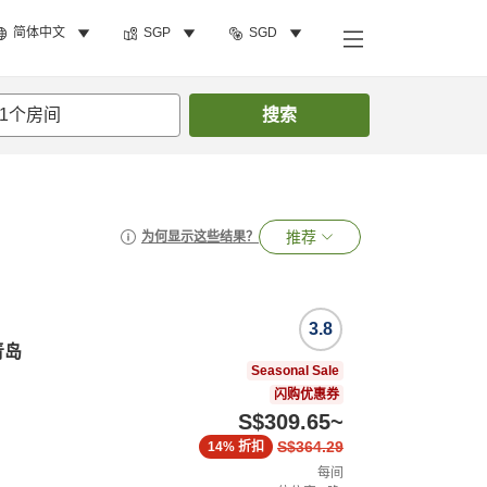
简体中文
SGP
SGD
1
个房间
搜索
推荐
为何显示这些结果？
3.8
y青岛
Seasonal Sale
闪购优惠券
S$309.65
~
S$364.29
14%
折扣
每间