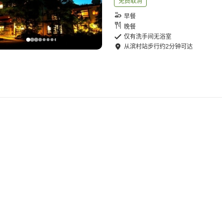
免费取消
早餐
晚餐
仅有洗手间无浴室
从
滨村站
步行
约
2
分钟可达