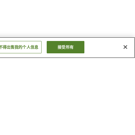
不得出售我的个人信息
接受所有
宝木站
津之井站
显示更多
鸟取县立博物馆
鸟取砂丘
显示更多