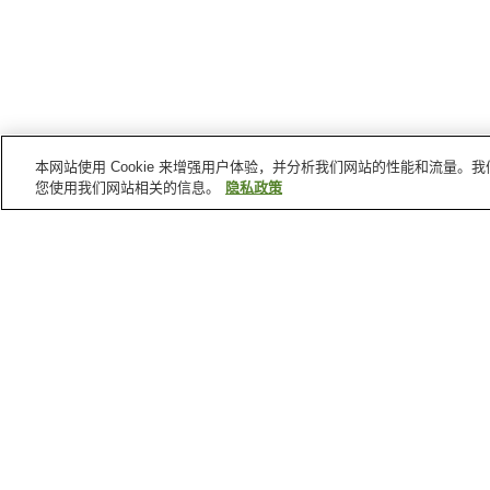
本网站使用 Cookie 来增强用户体验，并分析我们网站的性能和流量
您使用我们网站相关的信息。
隐私政策
鸟取
的车站
国英站
鸟取站
用濑站
滨村站
鸟取
的景点
鸟取民艺美术馆
宇倍神社
白兔神社
鸟取市历史博物馆·山彦