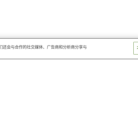
。我们还会与合作的社交媒体、广告商和分析商分享与
鸟取大学前站
青谷站
末恒站
因幡社站
福部站
湖山站
仁风阁
童玩馆
白兔海岸
馆
儿童王国
雨瀑布
沙之美术馆