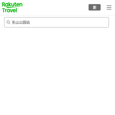
to
新
top
page
东山公园站
21/8/2026
-
22/8/2026
每间
2
人
•
1
个房间