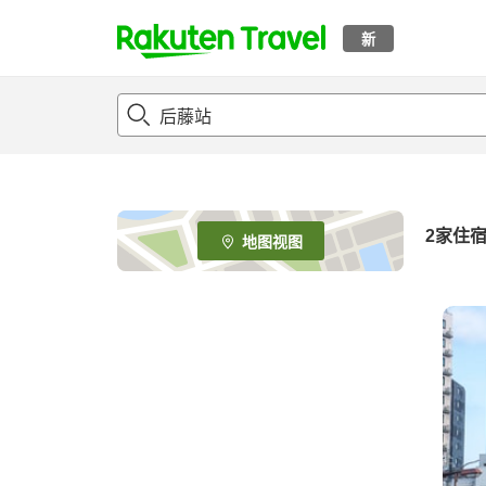
新
t
o
p
P
a
g
e
2
家住
地图视图
_
s
e
a
r
c
h