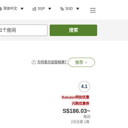
简体中文
SGP
SGD
1
个房间
搜索
推荐
为何显示这些结果？
4.1
Rakuten特别优惠
闪购优惠券
S$186.03
~
每间
2
位住客
1
晚