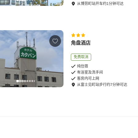
从
博劳町站
开车
约
1
分钟可达
角盘酒店
免费取消
纯住宿
有浴室及洗手间
客房内可上网
从
富士见町站
步行
约
7
分钟可达