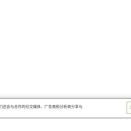
。我们还会与合作的社交媒体、广告商和分析商分享与
博劳町站
河崎口站
米子站