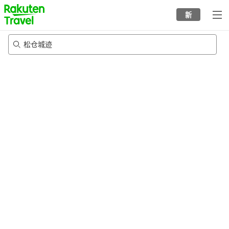
to
新
top
page
松仓城迹
23/8/2026
-
24/8/2026
每间
2
人
•
1
个房间