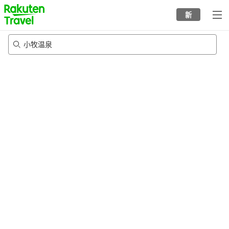
to
新
top
page
小牧温泉
23/8/2026
-
24/8/2026
每间
2
人
•
1
个房间