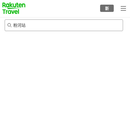
to
新
top
page
粉河站
22/8/2026
-
23/8/2026
每间
2
人
•
1
个房间