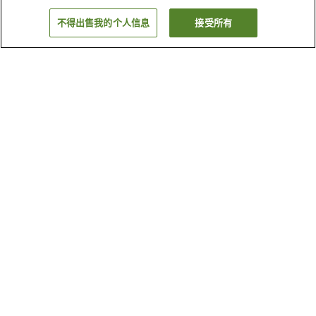
不得出售我的个人信息
接受所有
返回
2
家住宿
为何显示这些结果？