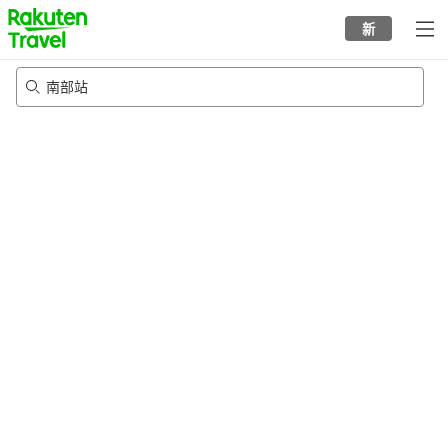
to
新
top
page
南部站
20/8/2026
-
21/8/2026
每间
2
人
•
1
个房间