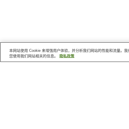
本网站使用 Cookie 来增强用户体验，并分析我们网站的性能和流量
您使用我们网站相关的信息。
隐私政策
白滨町
的车站
纪伊日置站
椿站
白滨町
的景点
京都大学白滨水族馆
平草原公园
千叠敷
白良滨（和歌山县）