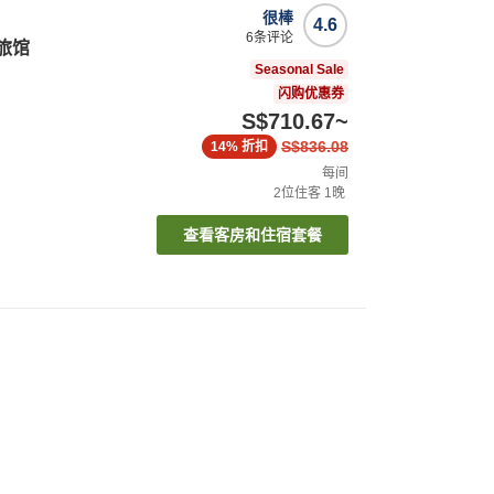
很棒
4.6
6
条评论
景旅馆
Seasonal Sale
闪购优惠券
S$710.67
~
S$836.08
14%
折扣
每间
2
位住客
1
晚
查看客房和住宿套餐