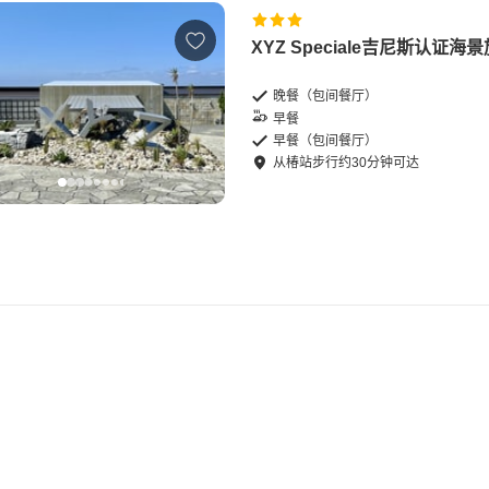
XYZ Speciale吉尼斯认证海
晚餐（包间餐厅）
早餐
早餐（包间餐厅）
从
椿站
步行
约
30
分钟可达