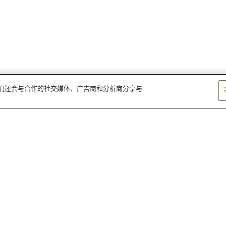
。我们还会与合作的社交媒体、广告商和分析商分享与
纪伊富田站
白滨站
南方熊楠纪念馆
圆月岛
冒险大世界