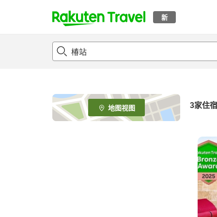
新
t
o
p
P
a
g
e
3
家住
地图视图
_
s
e
a
r
c
h