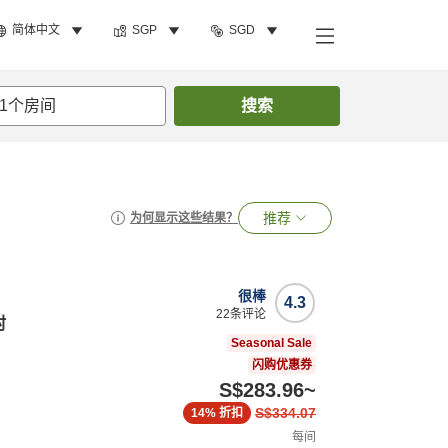
简体中文
SGP
SGD
1
个房间
搜索
推荐
为何显示这些结果？
很棒
4.3
22
条评论
村
Seasonal Sale
闪购优惠券
S$283.96
~
S$334.07
14%
折扣
每间