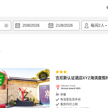
20/8/2026
21/8/2026
每间
2
人
•
宿
吉尼斯认证酒店XYZ海滨度假
早餐
有浴室及洗手间
客房内可上网