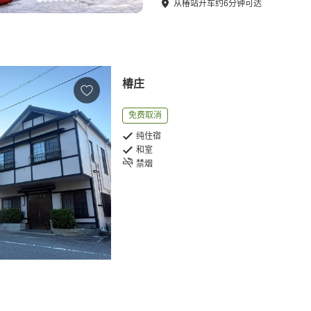
从
椿站
开车
约
6
分钟可达
椿庄
免费取消
纯住宿
和室
禁烟