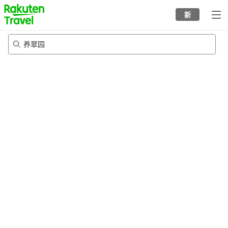
to
新
top
page
养翠园
20/8/2026
-
21/8/2026
每间
2
人
•
1
个房间