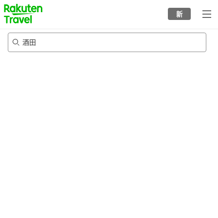
to
新
top
page
酒田
23/8/2026
-
24/8/2026
每间
2
人
•
1
个房间