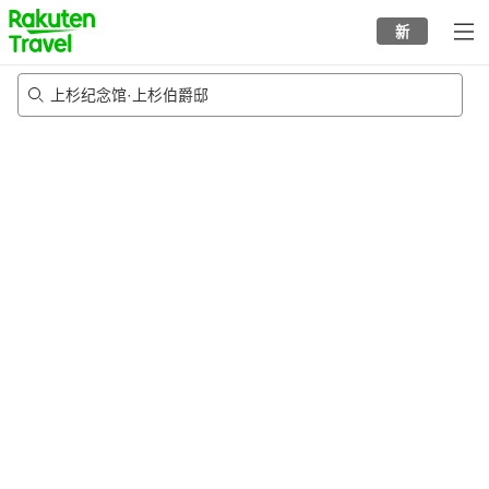
to
新
top
page
上杉纪念馆·上杉伯爵邸
20/8/2026
-
21/8/2026
每间
2
人
•
1
个房间